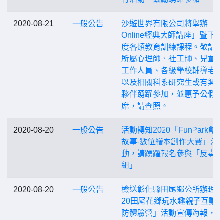
2020-08-21
一般公告
沙遊世界有限公司將舉辦「
Online經典大師講座」暨下
度各類教育訓練課程。敬請
所屬心理師、社工師、兒童
工作人員、各級學校輔導老
以及相關科系研究生或有興
夥伴踴躍參加，並惠予公假
席，請查照。
2020-08-20
一般公告
活動轉知2020「FunPark
故事-數位繪本創作大賽」活
動，請踴躍報名參與「反毒
組」
2020-08-20
一般公告
檢送彰化縣田尾鄉公所辦理「
20田尾花鄉玩水趣親子互動
防體驗營」活動宣傳海報，