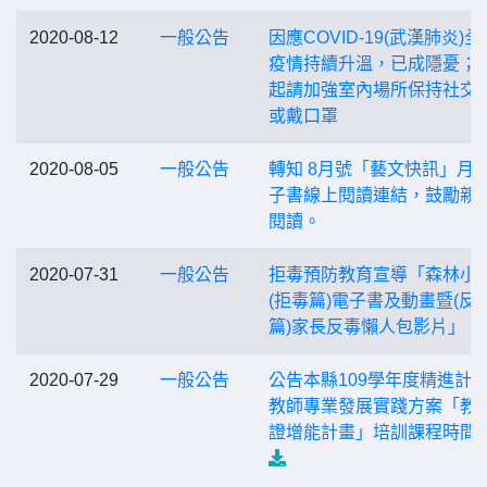
2020-08-12
一般公告
因應COVID-19(武漢肺炎)全
疫情持續升溫，已成隱憂；
起請加強室內場所保持社交
或戴口罩
2020-08-05
一般公告
轉知 8月號「藝文快訊」月
子書線上閱讀連結，鼓勵親
閱讀。
2020-07-31
一般公告
拒毒預防教育宣導「森林小
(拒毒篇)電子書及動畫暨(反
篇)家長反毒懶人包影片」
2020-07-29
一般公告
公告本縣109學年度精進計
教師專業發展實踐方案「教
證增能計畫」培訓課程時間