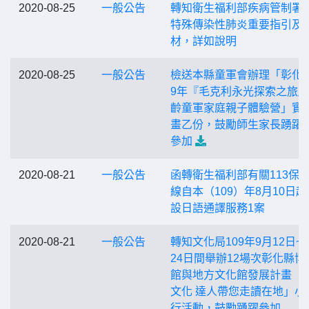
2020-08-25
一般公告
轉知衛生福利部疾病管制署
特殊傳染性肺炎重要指引及
材，詳如說明
2020-08-25
一般公告
檢送本縣童軍會辦理「彰化縣
9年『毛克利永光探索之旅
齡童軍家庭親子體驗營」實
畫乙份，鼓勵師生家長踴躍
參加
2020-08-21
一般公告
函轉衛生福利部有關113保
線自本（109）年8月10日起
設日語通譯服務1案
2020-08-21
一般公告
轉知文化局109年9月12日~1
24日間舉辦12場次彰化縣博
館與地方文化館發展計畫「
文化 達人帶您走讀在地」小
行活動，鼓勵踴躍參加