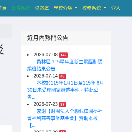
(current)
首頁
公告系統
檔案庫
學校介紹
校務系統
登入
近月內熱門公告
炎
2026-07-08
142
員林區 115學年度新生電腦亂碼
編班結果公告
2026-07-14
48
本校於115年1月1日至115年 6月
30日未受理國家賠償事件，特此公
告...
2026-07-23
37
感謝【財團法人全聯佩樺圓夢社
會福利慈善事業基金會】贊助本校
【...