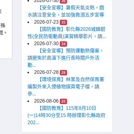
2026-07-30
36
【安全宣導】暑假天氣炎熱，戲
炎
水請注意安全，並加強救溺五步宣導
2026-07-23
35
特殊
【國防教育】彰化縣2026城鎮韌
參閱。
性(全民防衛動員)演習精華影片，請...
2026-07-30
34
【安全宣導】預防運動熱傷害，
請避免於高溫下進行長時間戶外活
動...
2026-07-28
28
【環境保育】林業及自然保育署
編製外來入侵植物摺頁電子檔，請
參...
2026-08-06
20
【國防教育】115年8月10日
(一)14時30分至15 時辦理彰化縣政府
202...