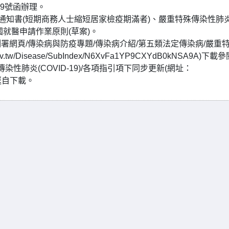
39號函辦理。
管理通知書(短期商務人士縮短居家檢疫期滿者)、嚴重特殊傳染性肺
返國就醫申請作業原則(草案)。
網頁/傳染病與防疫專題/傳染病介紹/第五類法定傳染病/嚴重
tw/Disease/SubIndex/N6XvFa1YP9CXYdB0kNSA9A)下載
性肺炎(COVID-19)/各項指引項下同步更新(網址：
)，可逕自下載。