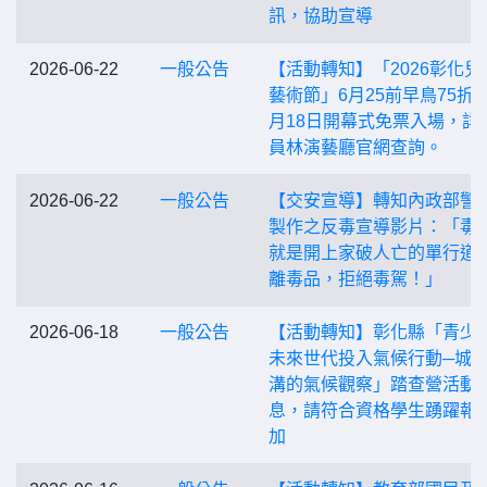
訊，協助宣導
2026-06-22
一般公告
【活動轉知】「2026彰化兒
藝術節」6月25前早鳥75折，
月18日開幕式免票入場，詳
員林演藝廳官網查詢。
2026-06-22
一般公告
【交安宣導】轉知內政部警
製作之反毒宣導影片：「毒
就是開上家破人亡的單行道
離毒品，拒絕毒駕！」
2026-06-18
一般公告
【活動轉知】彰化縣「青少
未來世代投入氣候行動─城
溝的氣候觀察」踏查營活動
息，請符合資格學生踴躍報
加