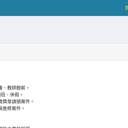
審、教師敘薪。
加班、休假。
務獎章請頒案件。
員進修案件。