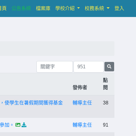
(current)
首頁
公告系統
檔案庫
學校介紹
校務系統
登入
點
發佈者
閱
，使學生在暑假期間獲得基金
輔導主任
38
參加。
輔導主任
91