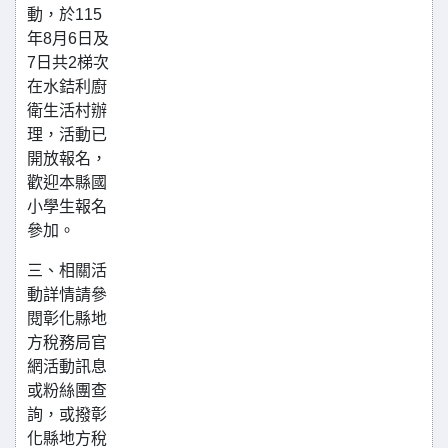
動，於115
年8月6日及
7日共2梯次
在水銡利廚
衛生活村辦
理，活動已
開放報名，
歡迎本縣國
小學生報名
參加。
三、相關活
動詳情請參
閱彰化縣地
方稅務局官
網活動訊息
或粉絲團查
詢，或撥彰
化縣地方稅