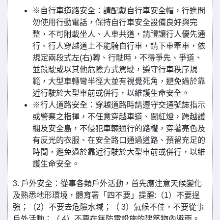
※自行車道路安全：請配戴自行車安全帽，行進間
勿使用行動電話，保持自行車安全設備良好與完
整，不可附載坐人、人車共道，請禮讓行人優先通
行、行人穿越道上不能騎自行車，請下車牽車，依
規定兩段式左(右)轉、行駛時，不得爭先、爭道、
並競駛或以其他危險方式駕駛，遵守行車秩序規
範，大型車轉彎半徑大並有視覺死角，避免過於靠
近行駛於大型車前或併行，以維護生命安全。
※行人道路安全：穿越道路時請遵守交通號誌指示
或警察之指揮，不任意穿越車道、闖紅燈，跨越護
欄及安全島，不侵犯車輛通行的路權，穿著亮色及
有反光的衣服、在安全路口通過道路、預留充足的
時間，避免過於靠近行駛於大型車前或併行，以維
護生命安全。
3. 戶外安全：從事各類戶外活動，首先應注意天候變化
及熟悉地形環境，體育署「四不要」提醒:（1）不要逞
強；（2）不要去危險水域；（ 3）氣候不佳，不要從事
戶外活動；（ 4）不要在無防雷設施的建築物內避雨。