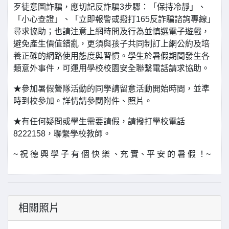
歹徒意圖詐騙，應切記反詐騙3步驟：「保持冷靜」、
「小心查證」、「立即報警或撥打165反詐騙諮詢專線」
尋求協助；也請注意上網時間及行為並慎選電子遊戲，
避免產生價值錯亂，更須與孩子共同制訂上網公約及培
養正確的網路使用態度與習慣。學生於暑假期間發生各
類意外事件，可運用學校校園安全聯繫電話請求協助。
★參加暑假營隊活動的同學請留意活動開始時間，並準
時到校參加。詳情請參閱附件、照片。
★有任何疑問或學生需要請假，請撥打學校電話
8222158，聯繫學校教師。
~ 祝 德 興 學 子 有 個 快 樂 、充 實、平 安 的 暑 假 ！~
相關照片