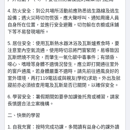
4. 防火安全：到公共場所活動前應熟悉逃生路線及逃生
設備；遇火災時切勿慌張，應大聲呼叫、通知周邊人員
自身所在位置，並進行安全避難，切勿躲在衣櫥或床鋪
下等不易發現場所。
5. 居住安全：使用瓦斯熱水器沐浴及瓦斯爐煮食時，要
注意室內空氣流通，使用時切忌將門窗緊閉，易導致因
瓦斯燃燒不完全，而肇生一氧化碳中毒事件；有頭昏、
噁心、嗜睡等身體不適情況發生，應立即打開通往室外
的窗戶通風，若身體嚴重不適時，請先前往通風良好的
室外環境，再打119電話或與親友(學校)求助。外出及就
寢前亦必須檢查用電及瓦斯是否已關閉，以確保安全。
6. 學習安全：暑假期間如要參加課後托育或補習，請家
長慎選合法立案機構。
二、快樂的學習
1. 自我充實：按時完成功課，多閱讀有益身心的課外讀