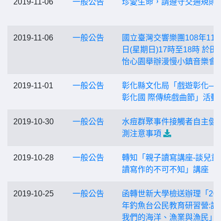
2019-11-06
一般公告
珍愛生命，請遵守交通規則
2019-11-06
一般公告
國立臺灣交響樂團108年11月
日(星期日)17時至18時 於田
怡心園舉辦漫慢小鎮音樂會
2019-11-01
一般公告
彰化縣文化局「戲遊彰化─20
彰化國 際傳統戲曲節」活動
2019-10-30
一般公告
水痘群聚事件接觸者自主健
測注意事項
2019-10-28
一般公告
轉知「親子讀寫講座-談兒童
讀寫作的不可不知」講座
2019-10-25
一般公告
函轉世新大學檢送辦理「201
年釣魚台公民教育研習營:認
我們的海洋、漁業與漁民」