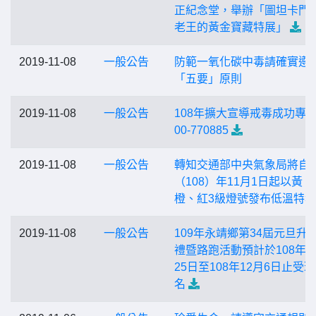
正紀念堂，舉辦「圖坦卡門
老王的黃金寶藏特展」
2019-11-08
一般公告
防範一氧化碳中毒請確實遵
「五要」原則
2019-11-08
一般公告
108年擴大宣導戒毒成功專線
00-770885
2019-11-08
一般公告
轉知交通部中央氣象局將自
（108）年11月1日起以黃、
橙、紅3級燈號發布低溫特報
2019-11-08
一般公告
109年永靖鄉第34屆元旦升
禮暨路跑活動預計於108年1
25日至108年12月6日止受
名