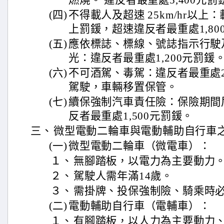
燃燒。 違反者最重處5,400元罰
(四)
不得載人及超速 25km/hr以上
上罰鍰，超速違反者最重處1,80
(五)
應依標誌、標線、號誌指示行駛
光：違反者最重處1,200元罰鍰
(六)
不可酒駕、毒駕：違反者最重處2
駕駛，車輛移置保管。
(七)
續保強制汽車責任險：保險期間
反者最重處1,500元罰鍰。
三、
微型電動二輪車與電動輔助自行車
(一)
微型電動二輪車（微電車）：
１、
無腳踏板，以電力為主要動力
２、
駕駛人需年滿14歲。
３、
需掛牌、投保強制險、騎乘時
(二)
電動輔助自行車（電輔車）：
１、
有腳踏板，以人力為主要動力