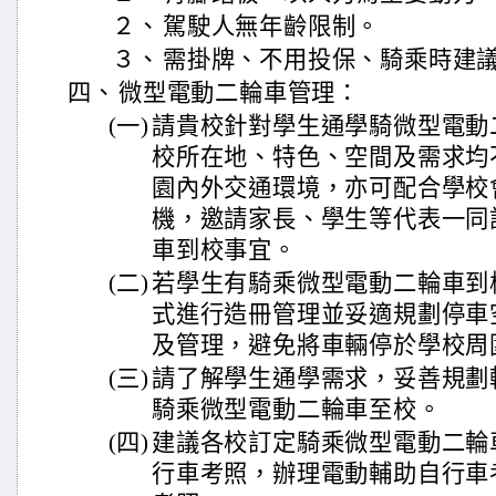
２、
駕駛人無年齡限制。
３、
需掛牌、不用投保、騎乘時建
四、
微型電動二輪車管理：
(一)
請貴校針對學生通學騎微型電動
校所在地、特色、空間及需求均
園內外交通環境，亦可配合學校
機，邀請家長、學生等代表一同
車到校事宜。
(二)
若學生有騎乘微型電動二輪車到
式進行造冊管理並妥適規劃停車
及管理，避免將車輛停於學校周
(三)
請了解學生通學需求，妥善規劃
騎乘微型電動二輪車至校。
(四)
建議各校訂定騎乘微型電動二輪
行車考照，辦理電動輔助自行車