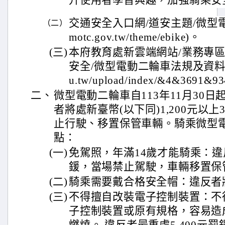
升使用者學習興趣，加強騎乘安
交通安全入口網/道安主題/微型電動二輪
（二）
motc.gov.tw/theme/ebike)。
(三)
本府教育處新雲端網站/業務專區
安全/微型電動二輪車法規及資料(https:
u.tw/upload/index/&4&3691&
二、
微型電動二輪車自113年11月30
者將處新臺幣(以下同)1,200元以上
止行駛、移置保管車輛。騎乘微型
點：
(一)
免駕照，年滿14歲才能騎乘：違反
鍰，當場禁止駕駛，車輛移置保
(二)
騎乘需要戴合格安全帽：違反者將
(三)
不得擅自改裝電子控制裝置：不
子控制裝置或原有規格，容易造