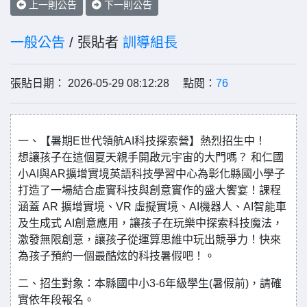
上一則公告
下一則公告
一般公告
/ 張貼者
訓導組長
張貼日期： 2026-05-29 08:12:28 點閱：
76
一、【暑期E世代領航AI科技探索營】熱烈招生中！
想讓孩子在這個夏天親手開啟元宇宙的大門嗎？ 和仁國
小AI與AR擴增實境英語科技學習中心為彰化縣國小學子
打造了一場結合虛實科技與創意實作的盛大饗宴！課程
涵蓋 AR 擴增實境、VR 虛擬實境、AI機器人、AI智能車
及生成式 AI創意應用，讓孩子在玩樂中探索科技魔法，
激發無限創意，讓孩子從運算思維中玩出競爭力！快來
為孩子預約一個最酷炫的科技暑假吧！。
二、招生對象：本縣國中小3-6年級學生(暑假前)，請確
實依年段報名。