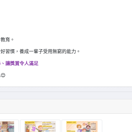
會教育。
食好習慣，養成一輩子受用無窮的能力。
舉、
讓獎賞令人滿足
😊