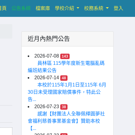
(current)
首頁
公告系統
檔案庫
學校介紹
校務系統
登入
近月內熱門公告
2026-07-08
143
員林區 115學年度新生電腦亂碼
編班結果公告
2026-07-14
48
本校於115年1月1日至115年 6月
30日未受理國家賠償事件，特此公
告...
2026-07-23
38
感謝【財團法人全聯佩樺圓夢社
會福利慈善事業基金會】贊助本校
【...