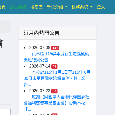
(current)
首頁
公告系統
檔案庫
學校介紹
校務系統
登入
近月內熱門公告
會
2026-07-08
141
員林區 115學年度新生電腦亂碼
編班結果公告
2026-07-14
48
本校於115年1月1日至115年 6月
30日未受理國家賠償事件，特此公
告...
2026-07-23
37
感謝【財團法人全聯佩樺圓夢社
會福利慈善事業基金會】贊助本校
【...