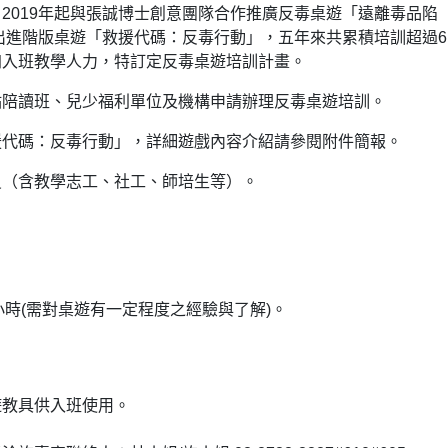
2019年起與張誠博士創意團隊合作推廣反毒桌遊「遠離毒品陷
出進階版桌遊「救援代碼：反毒行動」，五年來共累積培訓超過6,
加入班教學人力，特訂定反毒桌遊培訓計畫。
點陪讀班、兒少福利單位及機構申請辦理反毒桌遊培訓。
援代碼：反毒行動」，詳細遊戲內容介紹請參閱附件簡報。
員（含教學志工、社工、師培生等）。
小時(需對桌遊有一定程度之經驗與了解)。
遊教具供入班使用。