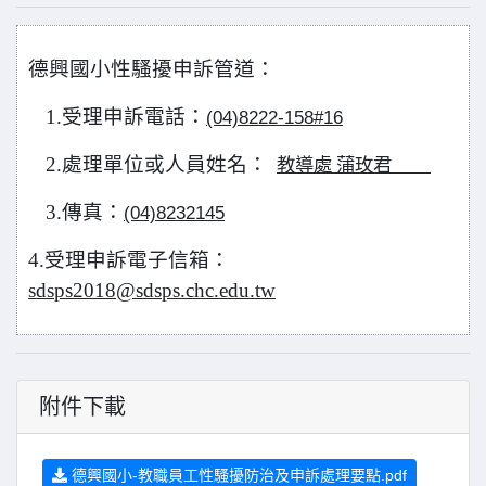
德興國小性騷擾申訴管道：
1.
受理申訴電話：
(04)8222-158#16
2.
處理單位或人員姓名：
教導處
蒲玫君
3.
傳真：
(04)8232145
4.
受理申訴電子信箱：
sdsps2018@sdsps.chc.edu.tw
附件下載
德興國小-教職員工性騷擾防治及申訴處理要點.pdf