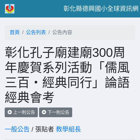
彰化縣德興國小全球資訊網
首頁
公告列表
公告內容
彰化孔子廟建廟300周
年慶賀系列活動「儒風
三百・經典同行」論語
經典會考
上一則公告
下一則公告
一般公告
/ 張貼者
教學組長